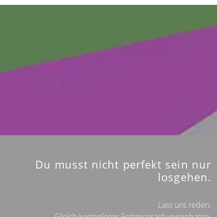
Du musst nicht perfekt sein nur
losgehen.
Lass uns reden.
Gleich kostenloses Erstgespräch vereinbaren.